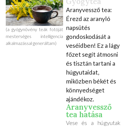
Gyógytea
Aranyvessző tea:
Érezd az aranyló
napsütés
(a gyógynövény teák fotóját
gondoskodását a
mesterséges intelligencia
alkalmazással generáltam)
veséidben! Ez a lágy
főzet segít átmosni
és tisztán tartani a
húgyutaidat,
miközben békét és
könnyedséget
ajándékoz.
Aranyvessző
tea hatása
Vese és a húgyutak