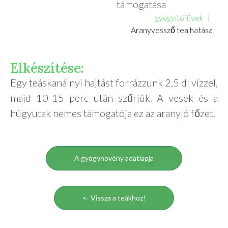
támogatása
gyógyítófüvek
Aranyvessző tea hatása
Elkészítése:
Egy teáskanálnyi hajtást forrázzunk 2,5 dl vízzel,
majd 10-15 perc után szűrjük. A vesék és a
húgyutak nemes támogatója ez az aranyló főzet.
A gyógynövény adatlapja
<- Vissza a teákhoz!