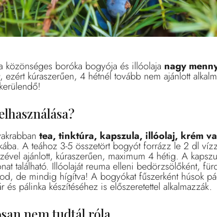
 közönséges boróka bogyója és illóolaja
nagy mennyi
, ezért kúraszerűen, 4 hétnél tovább nem ajánlott alkal
 kerülendő!
elhasználása?
yakrabban
tea, tinktúra, kapszula, illóolaj, krém 
kába. A teához 3-5 összetört bogyót forrázz le 2 dl víz
szével ajánlott, kúraszerűen, maximum 4 hétig. A kapsz
t található. Illóolaját reuma elleni bedörzsölőként, fü
od, de mindig hígítva! A bogyókat fűszerként húsok pá
 és pálinka készítéséhez is előszeretettel alkalmazzák.
osan nem tudtál róla