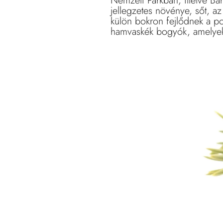
Nemzeti Parkban, illetve Ba
jellegzetes növénye, sőt, a
külön bokron fejlődnek a p
hamvaskék bogyók, amelyekn