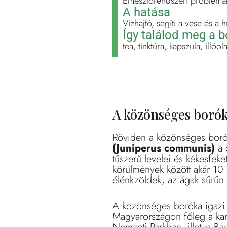
Emésztőrendszeri problémák
A hatása
Vízhajtó, segíti a vese és a 
Így találod meg a 
tea, tinktúra, kapszula, illó
A közönséges borók
Röviden a közönséges boró
(Juniperus communis)
a 
tűszerű levelei és kékesfek
körülmények között akár 10 
élénkzöldek, az ágak sűrűn b
A közönséges boróka igazi t
Magyarországon főleg a kars