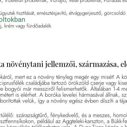
, Vizeletúti problémák, Vízhajtó, Vese problémái, Puffadás 
húgyutak tisztítását, emésztésjavító, étvágygerjesztő, görcsoldó
boltokban
olaj, krém vagy fürdőadalék
a növénytani jellemzői, származása, el
káról, mert ez a növény tényleg megér egy misét! A 
ciprusfélék családjába tartozó örökzöld cserje vagy kis
ete bogyói már messziről felismerhetők. Általában 1-4 m
métert is elérhet. A boróka levelei hármasával állnak, s
orítottak velük, így a növény egész évben díszíti a tája
úlélő: szárazságtűrő, fénykedvelő, és a meszes, homoko
ztfennsíkokon, például az Aggteleki-karszton, a Bükk-f