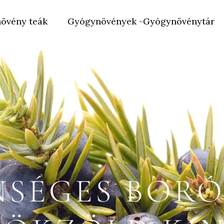
övény teák
Gyógynövények -Gyógynövénytár
SÉGES BORÓ