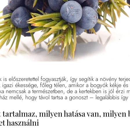
s előszeretettel fogyasztják, így segítik a növény terj
ik igazi ékessége, főleg télen, amikor a bogyók kékje és 
 nemcsak a természetben, de a kertekben is jól érzi m
 ház mellé, hogy távol tartsa a gonoszt – legalábbis így 
 tartalmaz, milyen hatása van, milyen 
et használni