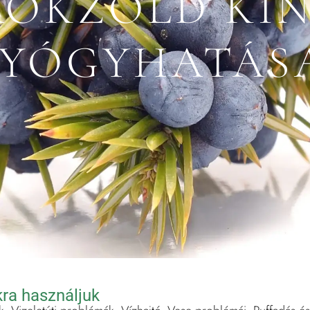
ÖKZÖLD KI
YÓGYHATÁS
ra használjuk