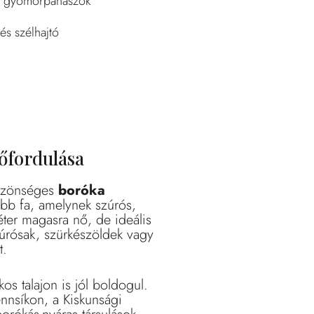
és gyomorpanaszok
 és szélhajtó
őfordulása
közönséges
boróka
ebb fa, amelynek szúrós,
éter magasra nő, de ideális
zúrósak, szürkészöldek vagy
t.
s talajon is jól boldogul.
ennsíkon, a Kiskunsági