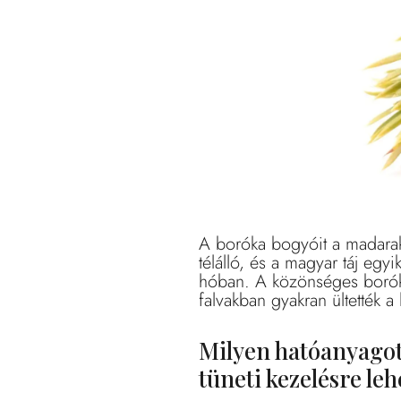
A boróka bogyóit a madarak i
télálló, és a magyar táj egy
hóban. A közönséges boróka
falvakban gyakran ültették a
Milyen hatóanyagot
tüneti kezelésre leh