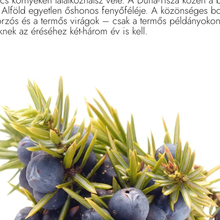
rcs környékén találkozhatsz vele. A Duna-Tisza közén a b
z Alföld egyetlen őshonos fenyőféléje. A közönséges bo
orzós és a termős virágok – csak a termős példányokon 
ek az éréséhez két-három év is kell.