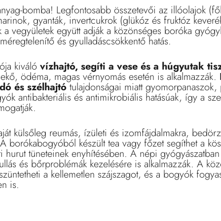
yag-bomba! Legfontosabb összetevői az illóolajok (főle
rinok, gyanták, invertcukrok (glükóz és fruktóz keverék
 a vegyületek együtt adják a közönséges boróka gyógyh
 méregtelenítő és gyulladáscsökkentő hatás.
ja kiváló
vízhajtó, segíti a vese és a húgyutak tisz
sekő, ödéma, magas vérnyomás esetén is alkalmazzák.
dó és szélhajtó
tulajdonságai miatt gyomorpanaszok, 
yók antibakteriális és antimikrobiális hatásúak, így a sz
mogatják.
ját külsőleg reumás, ízületi és izomfájdalmakra, bedör
 A borókabogyóból készült tea vagy főzet segíthet a kö
 hurut tüneteinek enyhítésében. A népi gyógyászatban 
ullás és bőrproblémák kezelésére is alkalmazzák. A k
üntetheti a kellemetlen szájszagot, és a bogyók fogyas
n is.