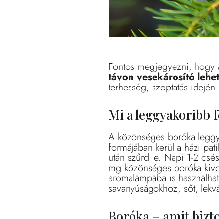
Fontos megjegyezni, hogy a
távon vesekárosító lehet
terhesség, szoptatás idején
Mi a leggyakoribb f
A közönséges boróka legg
formájában kerül a házi pati
után szűrd le. Napi 1-2 csé
mg közönséges boróka kivona
aromalámpába is használhat
savanyúságokhoz, sőt, lekvár
Boróka – amit bizt