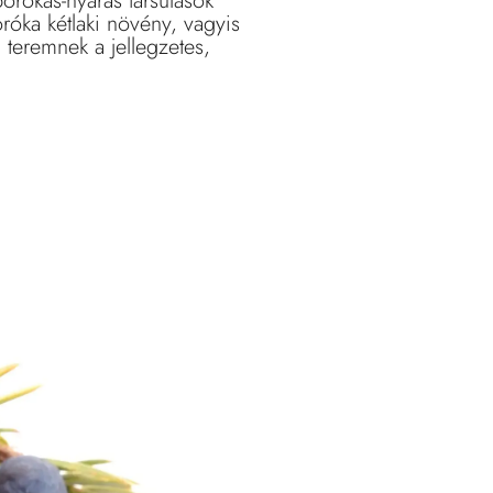
orókás-nyáras társulások
róka kétlaki növény, vagyis
teremnek a jellegzetes,