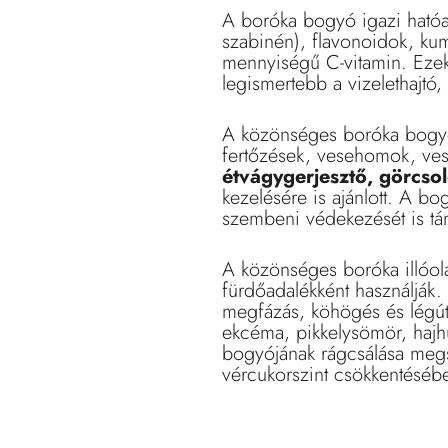
A boróka bogyó igazi hatóan
szabinén), flavonoidok, kuma
mennyiségű C-vitamin. Ezek
legismertebb a vizelethajtó,
A közönséges boróka bogyó
fertőzések, vesehomok, ve
étvágygerjesztő, görcsol
kezelésére is ajánlott. A bog
szembeni védekezését is tá
A közönséges boróka illóola
fürdőadalékként használják.
megfázás, köhögés és légúti
ekcéma, pikkelysömör, hajh
bogyójának rágcsálása megsz
vércukorszint csökkentésébe