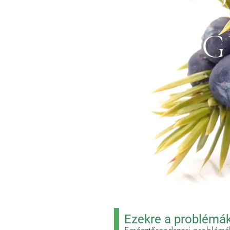
ÖR
G
Ezekre a problémák