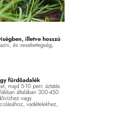
ségben, illetve hosszú
mazni, és vesebetegség,
vagy fürdőadalék
zel, majd 5-10 perc áztatás
ulákban általában 300-450
rdővízhez vagy
colásához, vadételekhez,