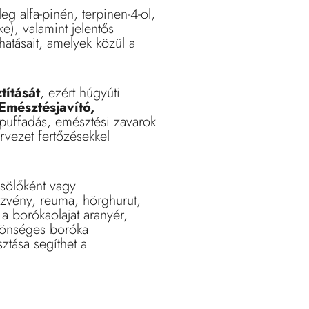
g alfa-pinén, terpinen-4-ol,
e), valamint jelentős
atásait, amelyek közül a
títását
, ezért húgyúti
Emésztésjavító,
puffadás, emésztési zavarok
ervezet fertőzésekkel
zsölőként vagy
szvény, reuma, hörghurut,
a borókaolajat aranyér,
özönséges boróka
ztása segíthet a