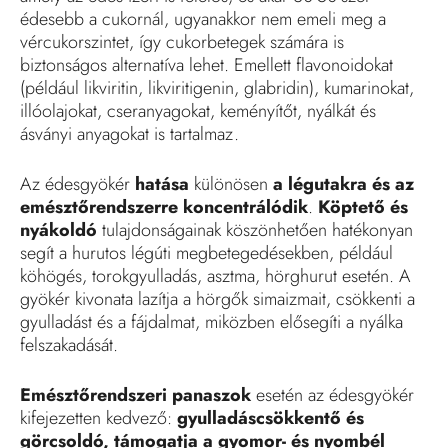
édesebb a cukornál, ugyanakkor nem emeli meg a
vércukorszintet, így cukorbetegek számára is
biztonságos alternatíva lehet. Emellett flavonoidokat
(például likviritin, likviritigenin, glabridin), kumarinokat,
illóolajokat, cseranyagokat, keményítőt, nyálkát és
ásványi anyagokat is tartalmaz.
Az édesgyökér
hatása
különösen
a légutakra és az
emésztőrendszerre koncentrálódik
.
Köptető és
nyákoldó
tulajdonságainak köszönhetően hatékonyan
segít a hurutos légúti megbetegedésekben, például
köhögés, torokgyulladás, asztma, hörghurut esetén. A
gyökér kivonata lazítja a hörgők simaizmait, csökkenti a
gyulladást és a fájdalmat, miközben elősegíti a nyálka
felszakadását.
Emésztőrendszeri panaszok
esetén az édesgyökér
kifejezetten kedvező:
gyulladáscsökkentő és
görcsoldó, támogatja a gyomor- és nyombél