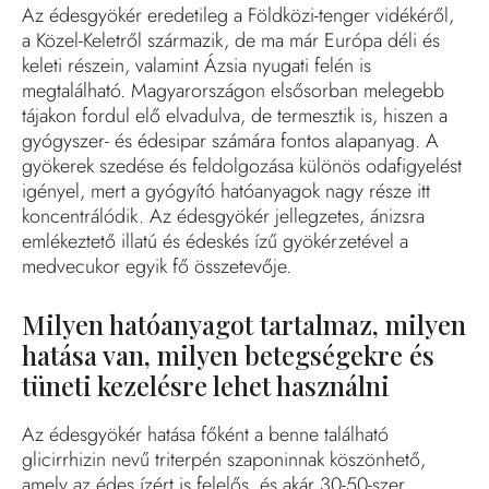
Az édesgyökér eredetileg a Földközi-tenger vidékéről,
a Közel-Keletről származik, de ma már Európa déli és
keleti részein, valamint Ázsia nyugati felén is
megtalálható. Magyarországon elsősorban melegebb
tájakon fordul elő elvadulva, de termesztik is, hiszen a
gyógyszer- és édesipar számára fontos alapanyag. A
gyökerek szedése és feldolgozása különös odafigyelést
igényel, mert a gyógyító hatóanyagok nagy része itt
koncentrálódik. Az édesgyökér jellegzetes, ánizsra
emlékeztető illatú és édeskés ízű gyökérzetével a
medvecukor egyik fő összetevője.
Milyen hatóanyagot tartalmaz, milyen
hatása van, milyen betegségekre és
tüneti kezelésre lehet használni
Az édesgyökér hatása főként a benne található
glicirrhizin nevű triterpén szaponinnak köszönhető,
amely az édes ízért is felelős, és akár 30-50-szer