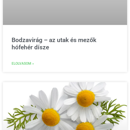
Bodzavirág – az utak és mezők
hófehér dísze
ELOLVASOM »