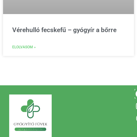
Vérehulló fecskefű – gyógyír a bőrre
ELOLVASOM »
A
i
t