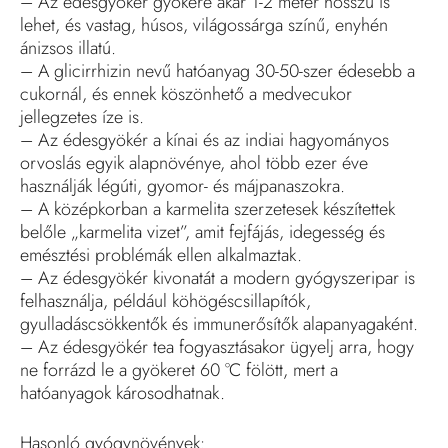
– Az édesgyökér gyökere akár 1-2 méter hosszú is
lehet, és vastag, húsos, világossárga színű, enyhén
ánizsos illatú.
– A glicirrhizin nevű hatóanyag 30-50-szer édesebb a
cukornál, és ennek köszönhető a medvecukor
jellegzetes íze is.
– Az édesgyökér a kínai és az indiai hagyományos
orvoslás egyik alapnövénye, ahol több ezer éve
használják légúti, gyomor- és májpanaszokra.
– A középkorban a karmelita szerzetesek készítettek
belőle „karmelita vizet”, amit fejfájás, idegesség és
emésztési problémák ellen alkalmaztak.
– Az édesgyökér kivonatát a modern gyógyszeripar is
felhasználja, például köhögéscsillapítók,
gyulladáscsökkentők és immunerősítők alapanyagaként.
– Az édesgyökér tea fogyasztásakor ügyelj arra, hogy
ne forrázd le a gyökeret 60 °C fölött, mert a
hatóanyagok károsodhatnak.
Hasonló gyógynövények: