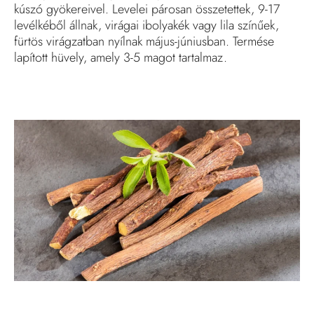
kúszó gyökereivel. Levelei párosan összetettek, 9-17
levélkéből állnak, virágai ibolyakék vagy lila színűek,
fürtös virágzatban nyílnak május-júniusban. Termése
lapított hüvely, amely 3-5 magot tartalmaz.