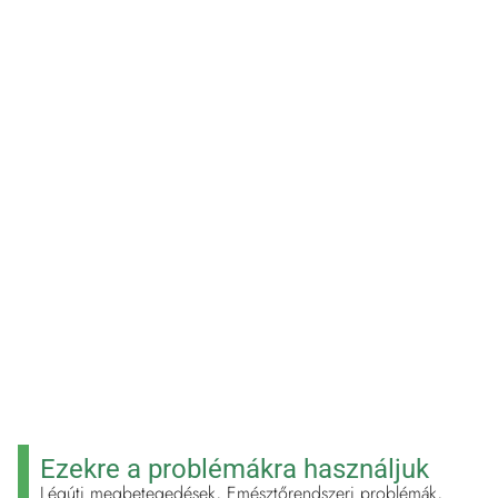
CSODÁJA A
GYOMORTÓL A
LÉGUTAKIG
Ezekre a problémákra használjuk
Légúti megbetegedések, Emésztőrendszeri problémák,