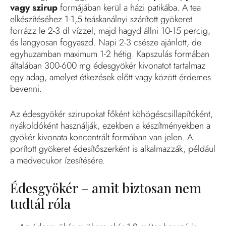
vagy szirup
formájában kerül a házi patikába. A tea
elkészítéséhez 1-1,5 teáskanálnyi szárított gyökeret
forrázz le 2-3 dl vízzel, majd hagyd állni 10-15 percig,
és langyosan fogyaszd. Napi 2-3 csésze ajánlott, de
egyhuzamban maximum 1-2 hétig. Kapszulás formában
általában 300-600 mg édesgyökér kivonatot tartalmaz
egy adag, amelyet étkezések előtt vagy között érdemes
bevenni.
Az édesgyökér szirupokat főként köhögéscsillapítóként,
nyákoldóként használják, ezekben a készítményekben a
gyökér kivonata koncentrált formában van jelen. A
porított gyökeret édesítőszerként is alkalmazzák, például
a medvecukor ízesítésére.
Édesgyökér – amit biztosan nem
tudtál róla