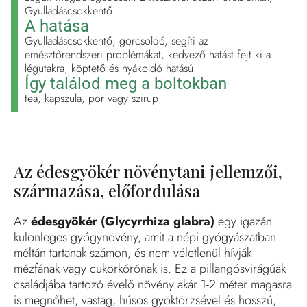
Gyulladáscsökkentő
A hatása
Gyulladáscsökkentő, görcsoldó, segíti az
emésztőrendszeri problémákat, kedvező hatást fejt ki a
légutakra, köptető és nyákoldó hatású
Így találod meg a boltokban
tea, kapszula, por vagy szirup
Az édesgyökér növénytani jellemzői,
származása, előfordulása
Az
édesgyökér (Glycyrrhiza glabra)
egy igazán
különleges gyógynövény, amit a népi gyógyászatban
méltán tartanak számon, és nem véletlenül hívják
mézfának vagy cukorkórónak is. Ez a pillangósvirágúak
családjába tartozó évelő növény akár 1-2 méter magasra
is megnőhet, vastag, húsos gyöktörzsével és hosszú,