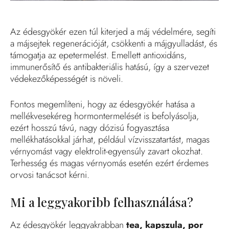
Az édesgyökér ezen túl kiterjed a máj védelmére, segíti
a májsejtek regenerációját, csökkenti a májgyulladást, és
támogatja az epetermelést. Emellett antioxidáns,
immunerősítő és antibakteriális hatású, így a szervezet
védekezőképességét is növeli.
Fontos megemlíteni, hogy az édesgyökér hatása a
mellékvesekéreg hormontermelését is befolyásolja,
ezért hosszú távú, nagy dózisú fogyasztása
mellékhatásokkal járhat, például vízvisszatartást, magas
vérnyomást vagy elektrolit-egyensúly zavart okozhat.
Terhesség és magas vérnyomás esetén ezért érdemes
orvosi tanácsot kérni.
Mi a leggyakoribb felhasználása?
Az édesgyökér leggyakrabban
tea, kapszula, por