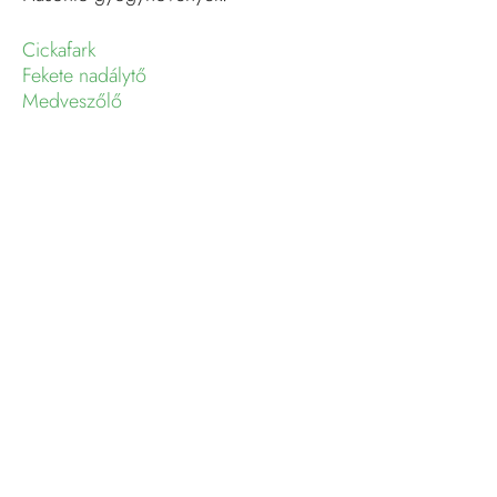
Cickafark
Fekete nadálytő
Medveszőlő