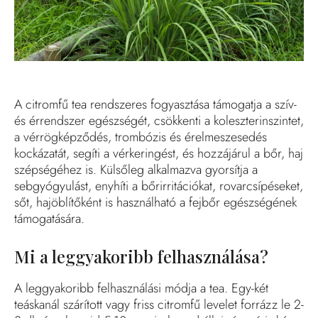
A citromfű tea rendszeres fogyasztása támogatja a szív-
és érrendszer egészségét, csökkenti a koleszterinszintet,
a vérrögképződés, trombózis és érelmeszesedés
kockázatát, segíti a vérkeringést, és hozzájárul a bőr, haj
szépségéhez is. Külsőleg alkalmazva gyorsítja a
sebgyógyulást, enyhíti a bőrirritációkat, rovarcsípéseket,
sőt, hajöblítőként is használható a fejbőr egészségének
támogatására.
Mi a leggyakoribb felhasználása?
A leggyakoribb felhasználási módja a tea. Egy-két
teáskanál szárított vagy friss citromfű levelet forrázz le 2-