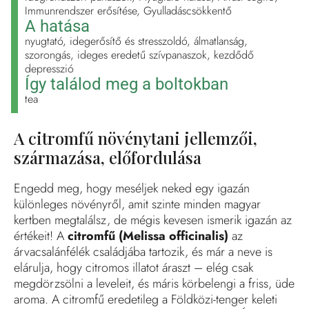
Immunrendszer erősítése, Gyulladáscsökkentő
A hatása
nyugtató, idegerősítő és stresszoldó, álmatlanság,
szorongás, ideges eredetű szívpanaszok, kezdődő
depresszió
Így találod meg a boltokban
tea
A citromfű növénytani jellemzői,
származása, előfordulása
Engedd meg, hogy meséljek neked egy igazán
különleges növényről, amit szinte minden magyar
kertben megtalálsz, de mégis kevesen ismerik igazán az
értékeit! A
citromfű (Melissa officinalis)
az
árvacsalánfélék családjába tartozik, és már a neve is
elárulja, hogy citromos illatot áraszt – elég csak
megdörzsölni a leveleit, és máris körbelengi a friss, üde
aroma. A citromfű eredetileg a Földközi-tenger keleti