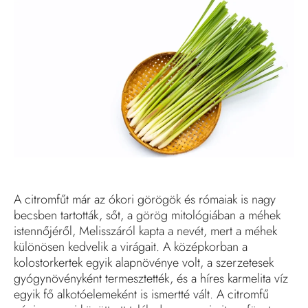
A citromfűt már az ókori görögök és rómaiak is nagy
becsben tartották, sőt, a görög mitológiában a méhek
istennőjéről, Melisszáról kapta a nevét, mert a méhek
különösen kedvelik a virágait. A középkorban a
kolostorkertek egyik alapnövénye volt, a szerzetesek
gyógynövényként termesztették, és a híres karmelita víz
egyik fő alkotóelemeként is ismertté vált. A citromfű