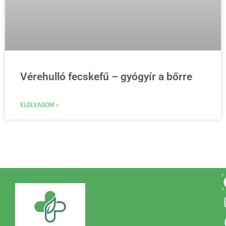
Vérehulló fecskefű – gyógyír a bőrre
ELOLVASOM »
A
i
t