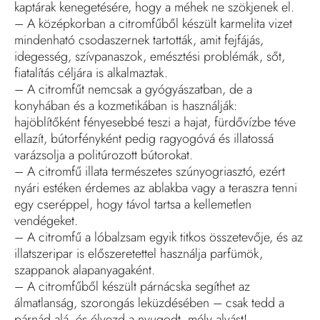
kaptárak kenegetésére, hogy a méhek ne szökjenek el.
– A középkorban a citromfűből készült karmelita vizet
mindenható csodaszernek tartották, amit fejfájás,
idegesség, szívpanaszok, emésztési problémák, sőt,
fiatalítás céljára is alkalmaztak.
– A citromfűt nemcsak a gyógyászatban, de a
konyhában és a kozmetikában is használják:
hajöblítőként fényesebbé teszi a hajat, fürdővízbe téve
ellazít, bútorfényként pedig ragyogóvá és illatossá
varázsolja a politúrozott bútorokat.
– A citromfű illata természetes szúnyogriasztó, ezért
nyári estéken érdemes az ablakba vagy a teraszra tenni
egy cseréppel, hogy távol tartsa a kellemetlen
vendégeket.
– A citromfű a lóbalzsam egyik titkos összetevője, és az
illatszeripar is előszeretettel használja parfümök,
szappanok alapanyagaként.
– A citromfűből készült párnácska segíthet az
álmatlanság, szorongás leküzdésében – csak tedd a
párnád alá, és élvezd a nyugodt, mély alvást!