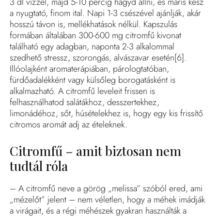
3 dl vízzel, majd 5-10 percig hagyd állni, és máris kész
a nyugtató, finom ital. Napi 1-3 csészével ajánlják, akár
hosszú távon is, mellékhatások nélkül. Kapszulás
formában általában 300-600 mg citromfű kivonat
található egy adagban, naponta 2-3 alkalommal
szedhető stressz, szorongás, alvászavar esetén[6].
Illóolajként aromaterápiában, párologtatóban,
fürdőadalékként vagy külsőleg borogatásként is
alkalmazható. A citromfű leveleit frissen is
felhasználhatod salátákhoz, desszertekhez,
limonádéhoz, sőt, húsételekhez is, hogy egy kis frissítő
citromos aromát adj az ételeknek.
Citromfű – amit biztosan nem
tudtál róla
– A citromfű neve a görög „melissa” szóból ered, ami
„mézelőt” jelent – nem véletlen, hogy a méhek imádják
a virágait, és a régi méhészek gyakran használták a