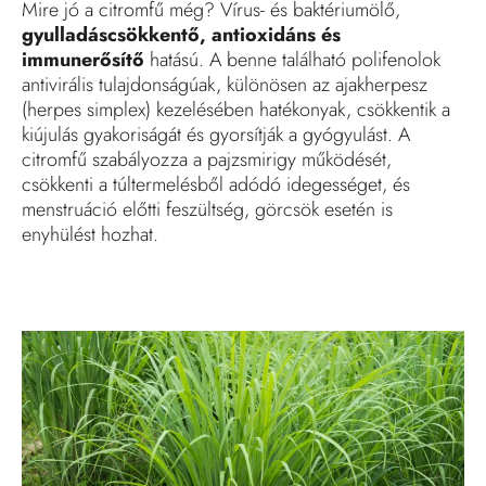
Mire jó a citromfű még? Vírus- és baktériumölő,
gyulladáscsökkentő, antioxidáns és
immunerősítő
hatású. A benne található polifenolok
antivirális tulajdonságúak, különösen az ajakherpesz
(herpes simplex) kezelésében hatékonyak, csökkentik a
kiújulás gyakoriságát és gyorsítják a gyógyulást. A
citromfű szabályozza a pajzsmirigy működését,
csökkenti a túltermelésből adódó idegességet, és
menstruáció előtti feszültség, görcsök esetén is
enyhülést hozhat.