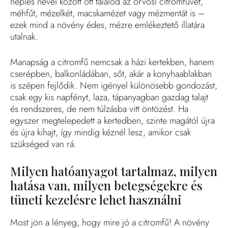
népies nevei között ott találod az orvosi citromfüvet,
méhfűt, mézelkét, macskamézet vagy mézmentát is –
ezek mind a növény édes, mézre emlékeztető illatára
utalnak.
Manapság a citromfű nemcsak a házi kertekben, hanem
cserépben, balkonládában, sőt, akár a konyhaablakban
is szépen fejlődik. Nem igényel különösebb gondozást,
csak egy kis napfényt, laza, tápanyagban gazdag talajt
és rendszeres, de nem túlzásba vitt öntözést. Ha
egyszer megtelepedett a kertedben, szinte magától újra
és újra kihajt, így mindig kéznél lesz, amikor csak
szükséged van rá.
Milyen hatóanyagot tartalmaz, milyen
hatása van, milyen betegségekre és
tüneti kezelésre lehet használni
Most jön a lényeg, hogy mire jó a citromfű! A növény