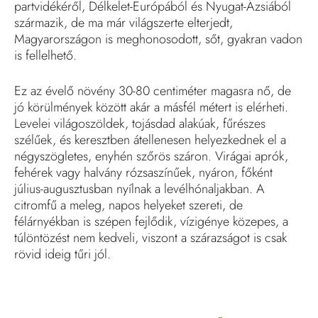
partvidékéről, Délkelet-Európából és Nyugat-Ázsiából
származik, de ma már világszerte elterjedt,
Magyarországon is meghonosodott, sőt, gyakran vadon
is fellelhető.
Ez az évelő növény 30-80 centiméter magasra nő, de
jó körülmények között akár a másfél métert is elérheti.
Levelei világoszöldek, tojásdad alakúak, fűrészes
szélűek, és keresztben átellenesen helyezkednek el a
négyszögletes, enyhén szőrös száron. Virágai aprók,
fehérek vagy halvány rózsaszínűek, nyáron, főként
július-augusztusban nyílnak a levélhónaljakban. A
citromfű a meleg, napos helyeket szereti, de
félárnyékban is szépen fejlődik, vízigénye közepes, a
túlöntözést nem kedveli, viszont a szárazságot is csak
rövid ideig tűri jól.