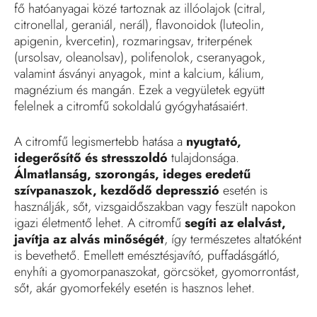
fő hatóanyagai közé tartoznak az illóolajok (citral,
citronellal, geraniál, nerál), flavonoidok (luteolin,
apigenin, kvercetin), rozmaringsav, triterpének
(ursolsav, oleanolsav), polifenolok, cseranyagok,
valamint ásványi anyagok, mint a kalcium, kálium,
magnézium és mangán. Ezek a vegyületek együtt
felelnek a citromfű sokoldalú gyógyhatásaiért.
A citromfű legismertebb hatása a
nyugtató,
idegerősítő és stresszoldó
tulajdonsága.
Álmatlanság, szorongás, ideges eredetű
szívpanaszok, kezdődő depresszió
esetén is
használják, sőt, vizsgaidőszakban vagy feszült napokon
igazi életmentő lehet. A citromfű
segíti az elalvást,
javítja az alvás minőségét
, így természetes altatóként
is bevethető. Emellett emésztésjavító, puffadásgátló,
enyhíti a gyomorpanaszokat, görcsöket, gyomorrontást,
sőt, akár gyomorfekély esetén is hasznos lehet.