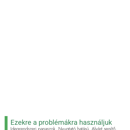
EGÉSZSÉG ILLATOS
NÖVÉNYE
Ezekre a problémákra használjuk
Idegrendszeri panaszok, Nyugtató hatású, Alvást segítő,